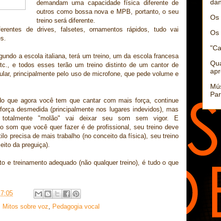
dan
demandam uma capacidade física diferente de
outros como bossa nova e MPB, portanto, o seu
Os 
treino será diferente.
iferentes de drives, falsetes, ornamentos rápidos, tudo vai
Os 
es.
"Ca
egundo a escola italiana, terá um treino, um da escola francesa
Qu
etc., e todos esses terão um treino distinto de um cantor de
apr
ular, principalmente pelo uso de microfone, que pede volume e
Mús
Par
do que agora você tem que cantar com mais força, continue
força desmedida (principalmente nos lugares indevidos), mas
totalmente "molão" vai deixar seu som sem vigor. E
 o som que você quer fazer é de profissional, seu treino deve
tilo precisa de mais trabalho (no conceito da física), seu treino
eito da preguiça).
o e treinamento adequado (não qualquer treino), é tudo o que
17:05
,
Mitos sobre voz
,
Pedagogia vocal