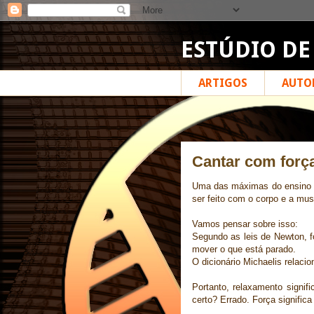
ESTÚDIO DE
ARTIGOS
AUTO
Cantar com força
Uma das máximas do ensino d
ser feito com o corpo e a mus
Vamos pensar sobre isso:
Segundo as leis de Newton, fo
mover o que está parado.
O dicionário Michaelis relacio
Portanto, relaxamento signific
certo? Errado. Força signific