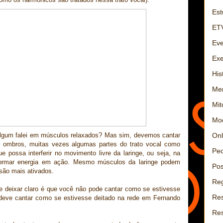
Est
ET
Eve
Exe
His
Men
Mit
Mo
Onl
gum falei em músculos relaxados? Mas sim, devemos cantar
 ombros, muitas vezes algumas partes do trato vocal como
Ped
e possa interferir no movimento livre da laringe, ou seja, na
sformar energia em ação. Mesmo músculos da laringe podem
Pos
são mais ativados.
Reg
e deixar claro é que você não pode cantar como se estivesse
Res
deve cantar como se estivesse deitado na rede em Fernando
Re