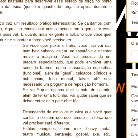
sto bastante para descrever esse estado de força no ponto
Roc
to da física (que é o quanto de força se aplica durante o
m.
Saú
Tea
ico traz um resultado prático interessante: Se cantamos com
a, é preciso condicionar nosso mecanismo a gerenciar esse
a possível. E quanto mais exigente o trabalho que você quer
uzir e suportar a força você precisa ter.
O 
Se você quer puxar o trator, você não vai sair
num belo sábado, calçar um sapatênis e e tentar
mover a máquina. Você vai precisar de um
preparo especializado, que pode envolver uma
série de fatores, como: musculação específica
(funcional), além da "geral", cuidados clínicos e
Tex
nutricionais, foco mental, talvez até seja
necessário um programa de reposição hormonal.
Mul
Se você quer apenas abrir o pote de palmito,
além de ter uma forcinha, vai ajudar saber que se
Cor
voc
deixar entrar ar, o pote abre fácil.
Mo
Dependendo do estilo de música que você quer
cantar, e do som que quer produzir, a força que
Art
vai precisar será diferente.
da 
Estilos enérgicos, como rock, heavy metal,
É v
teatro musical, sertanejo, gospel, axé, etc.,