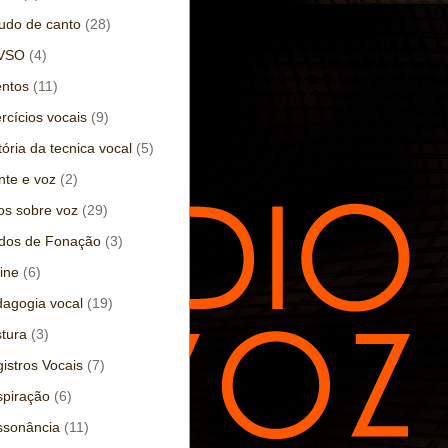
udo de canto
(28)
VSO
(4)
ntos
(11)
rcícios vocais
(9)
tória da tecnica vocal
(5)
te e voz
(2)
os sobre voz
(29)
dos de Fonação
(3)
ine
(6)
agogia vocal
(19)
tura
(3)
istros Vocais
(7)
piração
(6)
ssonância
(11)