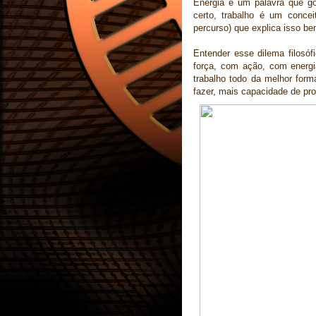
Energia é um palavra que go
certo, trabalho é um concei
percurso) que explica isso be
Entender esse dilema filosóf
força, com ação, com energi
trabalho todo da melhor form
fazer, mais capacidade de prod