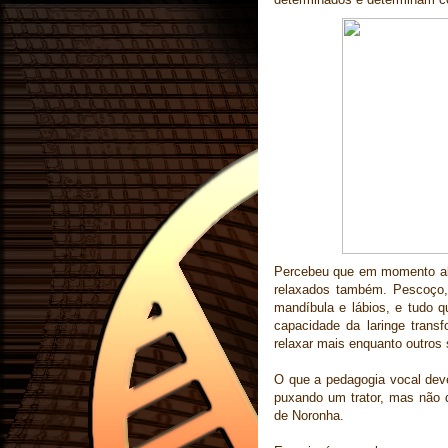
Percebeu que em momento al
relaxados também. Pescoço,
mandíbula e lábios, e tudo qu
capacidade da laringe tran
relaxar mais enquanto outros 
O que a pedagogia vocal dev
puxando um trator, mas não 
de Noronha.