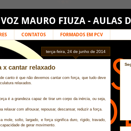
 VOZ MAURO FIUZA - AULAS 
RES
CONTATOS
FORMADOS EM PCV
terça-feira, 24 de junho de 2014
Se
 x cantar relaxado
e canto é que não devemos cantar com força, que tudo deve
culatura relaxados.
rça é a grandeza capaz de tirar um corpo da inércia, ou seja,
na relaxar com afrouxar, repousar, descansar, reduzir a força.
a mole, solto, largado, e força significa duro, rígido, travado,
a capacidade de gerar movimento.