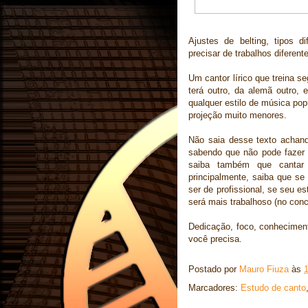
Ajustes de belting, tipos d
precisar de trabalhos diferent
Um cantor lírico que treina s
terá outro, da alemã outro, 
qualquer estilo de música pop
projeção muito menores.
Não saia desse texto achan
sabendo que não pode fazer 
saiba também que cantar 
principalmente, saiba que se
ser de profissional, se seu es
será mais trabalhoso (no conc
Dedicação, foco, conheciment
você precisa.
Postado por
Mauro Fiuza
às
Marcadores:
Estudo de canto