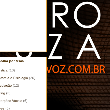
colha por tema
stica
(10)
tomia e Fisiologia
(20)
iculação
(12)
ting
(3)
torções Vocais
(6)
ves
(6)