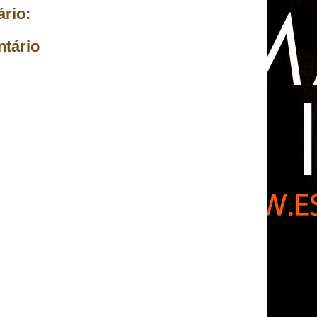
rio:
tário