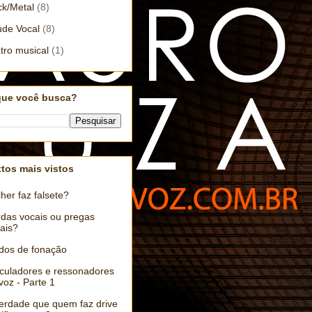
k/Metal
(8)
de Vocal
(8)
tro musical
(1)
que você busca?
tos mais vistos
her faz falsete?
das vocais ou pregas
ais?
dos de fonação
iculadores e ressonadores
voz - Parte 1
erdade que quem faz drive