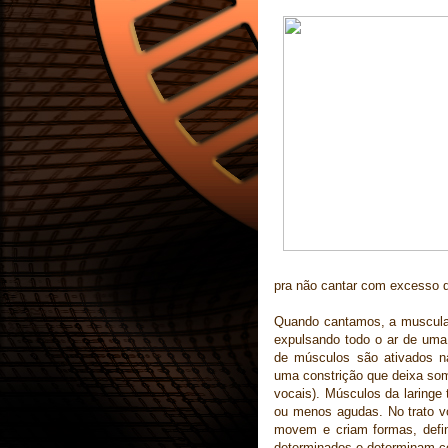
pra não cantar com excesso d
Quando cantamos, a musculatu
expulsando todo o ar de uma
de músculos são ativados na
uma constrição que deixa som
vocais). Músculos da laring
ou menos agudas. No trato v
movem e criam formas, defin
determinados e determinam co