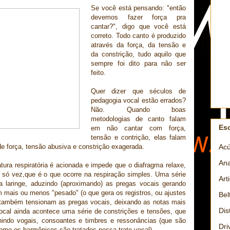
Se você está pensando: "então
devemos fazer força pra
cantar?", digo que você está
correto. Todo canto é produzido
através da força, da tensão e
da constrição, tudo aquilo que
sempre foi dito para não ser
feito.
Quer dizer que séculos de
pedagogia vocal estão errados?
Não. Quando boas
metodologias de canto falam
Es
em não cantar com força,
tensão e contrição, elas falam
Acú
e força, tensão abusiva e constrição exagerada.
Ana
ra respiratória é acionada e impede que o diafragma relaxe,
 só vez,que é o que ocorre na respiração simples. Uma série
Art
 laringe, aduzindo (aproximando) as pregas vocais gerando
 mais ou menos "pesado" (o que gera os registros, ou ajustes
Bel
e também tensionam as pregas vocais, deixando as notas mais
Dis
ocal ainda acontece uma série de constrições e tensões, que
indo vogais, consoantes e timbres e ressonâncias (que são
Dri
mo os harmônicos são tratados nessa trato vocal).