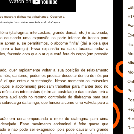
Est
ET
eo mostra o diafragma trabalhando
. Observe a
imentação das costelas associada ao do diafragma.
Eve
ória (diafragma, intercostais, grande dorsal, etc.) é acionada,
Exe
xo causando uma expansão na parte inferior do tronco para
se abrem e, se permitirmos, o abdome “infla” (daí a ideia que
His
 para a barriga). Essa expansão na caixa toráxica reduz a
Men
ões, fazendo com que o ar que está fora do corpo (em pressão
Mit
ado, quer rapidamente voltar a sua posição de relaxamento
Mo
as nós, cantores, podemos precisar desse ar dentro de nós por
 é aí que entra a sustentação. Nesse momento os músculos
Onl
blíquos e abdominais) precisam trabalhar para manter tudo no
Ped
s músculos intercostais (estre as costelas) e das costas terá a
erta auxiliando no retorno controlado do diafragma para sua
Pos
a sobrecarga da laringe, que funciona como uma válvula para a
Reg
Res
trarão em cena empurrando o meio do diafragma para cima
 desejada. Esse movimento abdominal é feito quase que
Re
nado e não pode ser exagerado, pois pode causar um grande