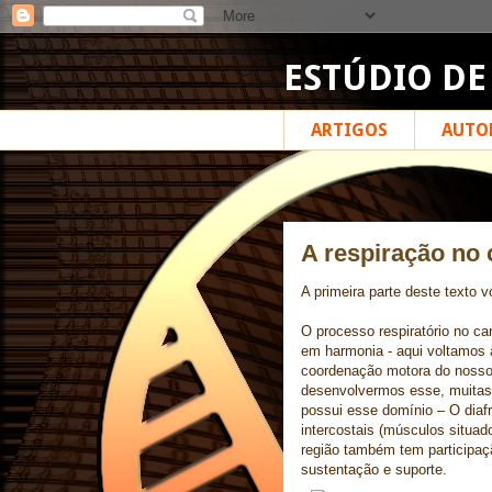
ESTÚDIO DE
ARTIGOS
AUTO
A respiração no 
A primeira parte deste texto v
O processo respiratório no c
em harmonia - aqui voltamos 
coordenação motora do nosso
desenvolvermos esse, muitas
possui esse domínio – O diaf
intercostais (músculos situad
região também tem participaç
sustentação e suporte.