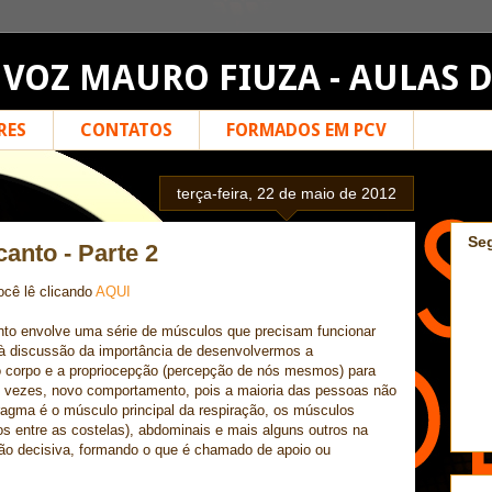
 VOZ MAURO FIUZA - AULAS 
RES
CONTATOS
FORMADOS EM PCV
terça-feira, 22 de maio de 2012
Se
canto - Parte 2
ocê lê clicando
AQUI
anto envolve uma série de músculos que precisam funcionar
à discussão da importância de desenvolvermos a
 corpo e a propriocepção (percepção de nós mesmos) para
 vezes, novo comportamento, pois a maioria das pessoas não
ragma é o músculo principal da respiração, os músculos
os entre as costelas), abdominais e mais alguns outros na
ão decisiva, formando o que é chamado de apoio ou