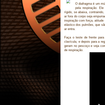
O diafragma é um mús
pela respiração. El
rígido, se abaixa, contraindo
ar fora do corpo seja empurra
inspiração com força, atitude
elástico dos pulmões, que sã
ar entra.
Faça o teste de frente para
clavícula, e depois para a r
geram no pescoço e veja co
de respiração.