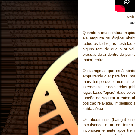
O víd
mov
Quando a musculatura inspirat
ela empurra os órgãos abai
todos os lados, as costelas 
alguns tem de que o ar vai
pressão de ar dentro do pulm
maior) entre.
O diafragma, que está abaix
empurrando o ar para fora, m
mais tempo que o normal, e
intercostais e acessórios (o
lugar. Esse "apoio" dado pelo
função de segurar a caixa ab
posição relaxada, impedindo 
saída aérea.
Os abdominais (barriga) en
expulsando o ar da forma
inconscientemente após trei