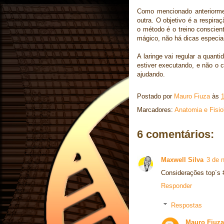
Como mencionado anteriormen
outra. O objetivo é a respira
o método é o treino conscien
mágico, não há dicas especia
A laringe vai regular a quant
estiver executando, e não o co
ajudando.
Postado por
Mauro Fiuza
às
Marcadores:
Anatomia e Fisio
6 comentários:
Maxwell Silva
3 de 
Considerações top´s 
Responder
Respostas
Mauro Fiuza