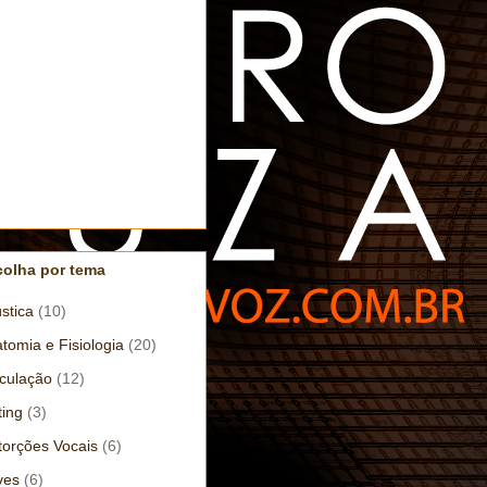
colha por tema
stica
(10)
tomia e Fisiologia
(20)
iculação
(12)
ting
(3)
torções Vocais
(6)
ves
(6)