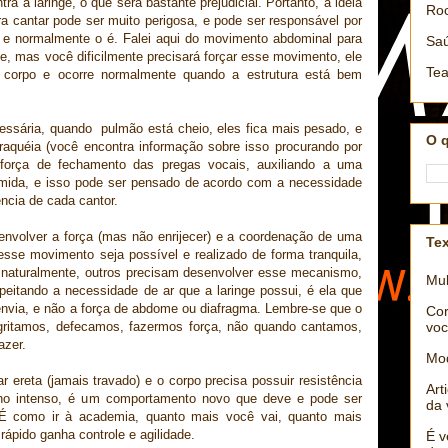
a a laringe, o que será bastante prejudicial. Portanto, a ideia
Roc
a cantar pode ser muito perigosa, e pode ser responsável por
, e normalmente o é. Falei aqui do movimento abdominal para
Saú
e, mas você dificilmente precisará forçar esse movimento, ele
Tea
u corpo e ocorre normalmente quando a estrutura está bem
essária, quando pulmão está cheio, eles fica mais pesado, e
O 
raquéia (você encontra informação sobre isso procurando por
 força de fechamento das pregas vocais, auxiliando a uma
mida, e isso pode ser pensado de acordo com a necessidade
ncia de cada cantor.
nvolver a força (mas não enrijecer) e a coordenação de uma
Tex
 esse movimento seja possível e realizado de forma tranquila,
naturalmente, outros precisam desenvolver esse mecanismo,
Mul
speitando a necessidade de ar que a laringe possui, é ela que
 envia, e não a força de abdome ou diafragma. Lembre-se que o
Cor
voc
gritamos, defecamos, fazermos força, não quando cantamos,
azer.
Mo
r ereta (jamais travado) e o corpo precisa possuir resistência
Art
alho intenso, é um comportamento novo que deve e pode ser
da 
 É como ir à academia, quanto mais você vai, quanto mais
rápido ganha controle e agilidade.
É v