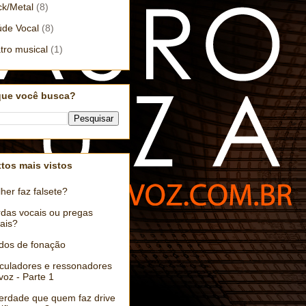
k/Metal
(8)
de Vocal
(8)
tro musical
(1)
que você busca?
tos mais vistos
her faz falsete?
das vocais ou pregas
ais?
dos de fonação
iculadores e ressonadores
voz - Parte 1
erdade que quem faz drive