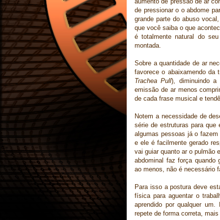
aumento de pressão de ar contr
de pressionar o o abdome par
grande parte do abuso vocal
que você saiba o que acontec
é totalmente natural do se
montada.
Sobre a quantidade de ar nec
favorece o abaixamendo da t
Trachea Pull
), diminuindo a
emissão de ar menos compri
de cada frase musical e tendê
Notem a necessidade de dese
série de estruturas para que
algumas pessoas já o fazem 
e ele é facilmente gerado re
vai guiar quanto ar o pulmão
abdominal faz força quando 
ao menos, não é necessário f
Para isso a postura deve esta
física para aguentar o trab
aprendido por qualquer um.
repete de forma correta, mais 