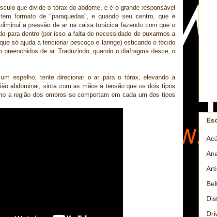
culo que divide o tórax do abdome, e é o grande responsável
e tem formato de "paraquedas", e quando seu centro, que é
, diminui a pressão de ar na caixa torácica fazendo com que o
do para dentro (por isso a falta de necessidade de puxarmos a
 que só ajuda a tencionar pescoço e laringe) esticando o tecido
o preenchidos de ar. Traduzindo, quando o diafragma desce, o
 um espelho, tente direcionar o ar para o tórax, elevando a
egião abdominal, sinta com as mãos a tensão que os dois tipos
mo a região dos ombros se comportam em cada um dos tipos
Es
Acú
Ana
Art
Bel
Dis
Dri