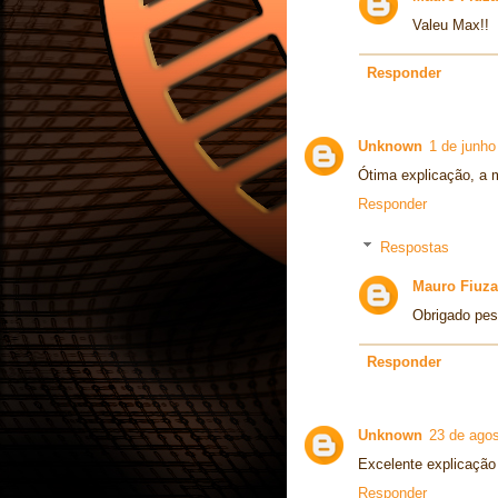
Valeu Max!!
Responder
Unknown
1 de junho
Ótima explicação, a me
Responder
Respostas
Mauro Fiuza
Obrigado pes
Responder
Unknown
23 de agos
Excelente explicação
Responder