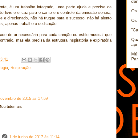
dan
te, é um trabalho integrado, uma parte ajuda e precisa da
Os 
ção livre e eficaz para o canto e o controle da emissão sonora,
te e direcionado, não há truque para o sucesso, não há alento
Os 
is, apenas trabalho e dedicação.
"Ca
idade de ar necessária para cada canção ou estilo musical que
Qu
ntrário, mas ela precisa da estrutura inspiratória e expiratória
apr
Mús
Par
13:41
logia
,
Respiração
novembro de 2015 às 17:59
#curtidemais
1 de junho de 2017 às 11:14