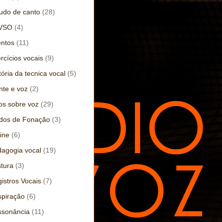
udo de canto
(28)
VSO
(4)
ntos
(11)
rcícios vocais
(9)
tória da tecnica vocal
(5)
te e voz
(2)
os sobre voz
(29)
dos de Fonação
(3)
ine
(6)
agogia vocal
(19)
tura
(3)
istros Vocais
(7)
piração
(6)
ssonância
(11)