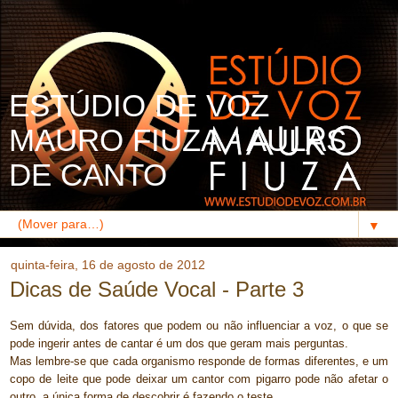
ESTÚDIO DE VOZ
MAURO FIUZA - AULAS
DE CANTO
▼
quinta-feira, 16 de agosto de 2012
Dicas de Saúde Vocal - Parte 3
Sem dúvida, dos fatores que podem ou não influenciar a voz, o que se
pode ingerir antes de cantar é um dos que geram mais perguntas.
Mas lembre-se que cada organismo responde de formas diferentes, e um
copo de leite que pode deixar um cantor com pigarro pode não afetar o
outro, a única forma de descobrir é fazendo o teste.